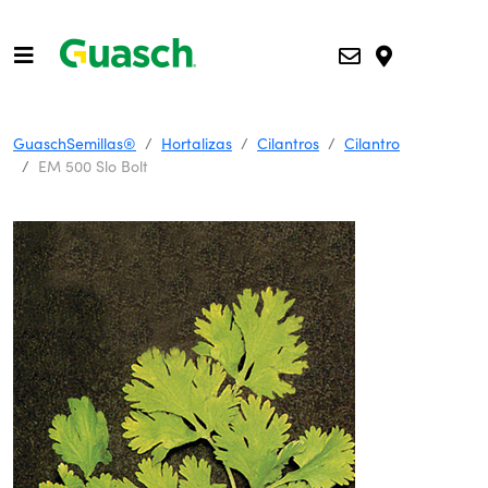
GuaschSemillas®
Hortalizas
Cilantros
Cilantro
EM 500 Slo Bolt