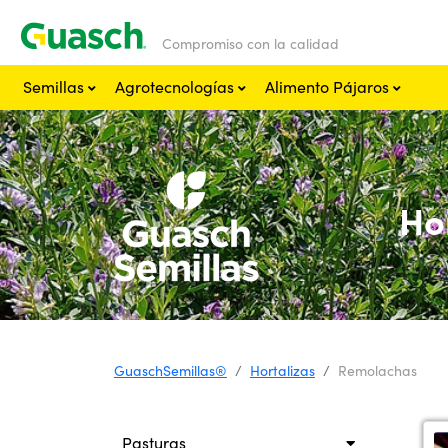
Compromiso con la calidad
Semillas
Agrotecnologías
Alimento Pájaros
Ho
GuaschSemillas®
Hortalizas
Remolachas
Pasturas