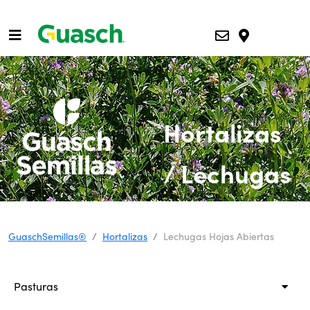
Hortalizas
/ Lechugas
Hojas
GuaschSemillas®
Hortalizas
Lechugas Hojas Abiertas
Abiertas
Pasturas