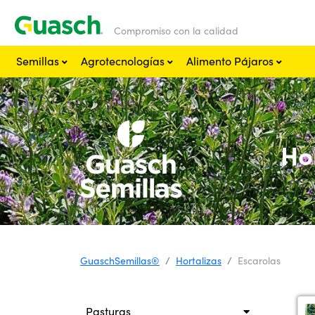
Compromiso con la calidad
Semillas
Agrotecnologías
Alimento Pájaros
Ho
GuaschSemillas®
Hortalizas
Escarolas
Pasturas