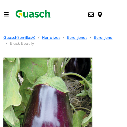
GuaschSemillas®
Hortalizas
Berenjenas
Berenjena
Black Beauty