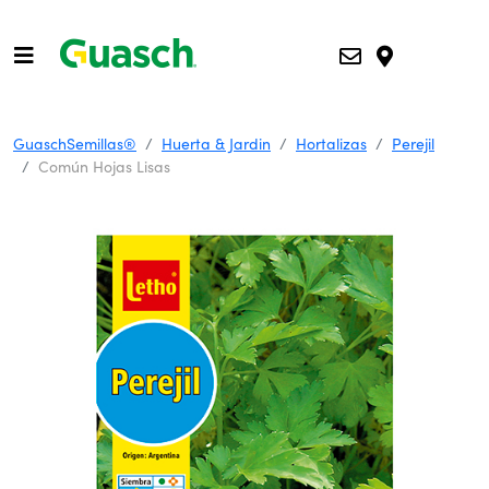
GuaschSemillas®
Huerta & Jardin
Hortalizas
Perejil
Común Hojas Lisas