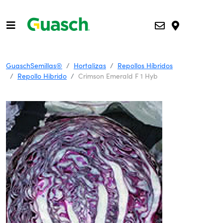
GuaschSemillas®
Hortalizas
Repollos Híbridos
Repollo Hibrido
Crimson Emerald F 1 Hyb