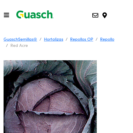
GuaschSemillas®
Hortalizas
Repollos OP
Repollo
Red Acre