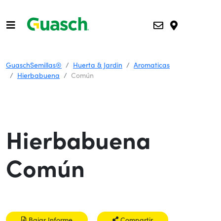
GuaschSemillas®
Huerta & Jardin
Aromaticas
Hierbabuena
Común
Hierbabuena
Común
Bajar Informe
Compartir