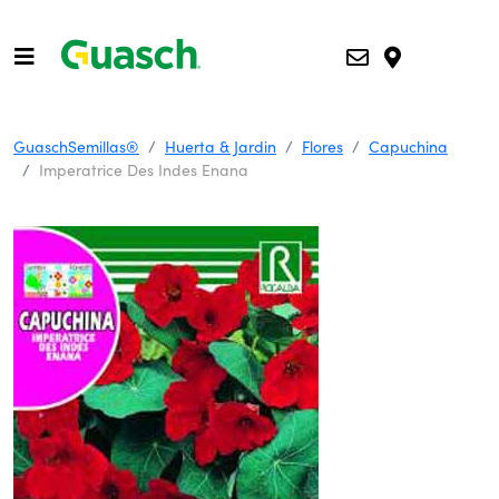
GuaschSemillas®
Huerta & Jardin
Flores
Capuchina
Imperatrice Des Indes Enana