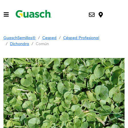
GuaschSemillas®
Cesped
Césped Profesional
Dichondra
Común