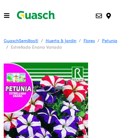
GuaschSemillas®
Huerta & Jardin
Flores
Petunia
Estrellada Enana Variada