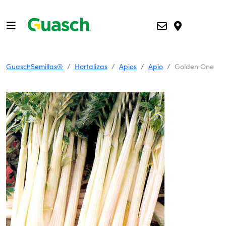
GuaschSemillas®
Hortalizas
Apios
Apio
Golden One