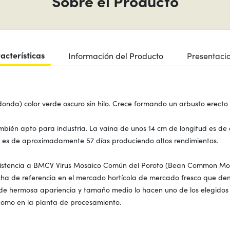
Sobre el Producto
acterísticas
Información del Producto
Presentaci
donda) color verde oscuro sin hilo. Crece formando un arbusto erect
én apto para industria. La vaina de unos 14 cm de longitud es de 
 es de aproximadamente 57 días produciendo altos rendimientos.
resistencia a BMCV Virus Mosaico Común del Poroto (Bean Common Mosa
ha de referencia en el mercado hortícola de mercado fresco que de
e hermosa apariencia y tamaño medio lo hacen uno de los elegidos p
mo en la planta de procesamiento.