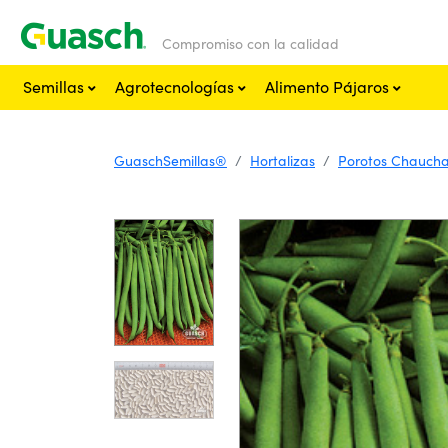
Compromiso con la calidad
Semillas
Agrotecnologías
Alimento Pájaros
GuaschSemillas®
Hortalizas
Porotos Chauch