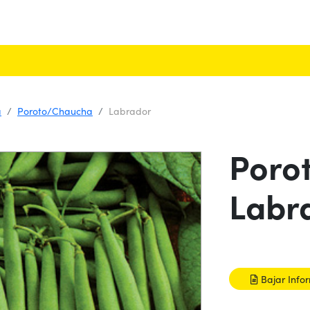
a
Poroto/Chaucha
Labrador
Poro
Labr
Bajar Info