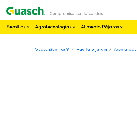
Compromiso con la calidad
Semillas
Agrotecnologías
Alimento Pájaros
GuaschSemillas®
Huerta & Jardin
Aromaticas