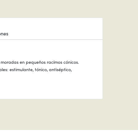
ones
es moradas en pequeños racímos cónicos.
s: estimulante, tónico, antiséptico,