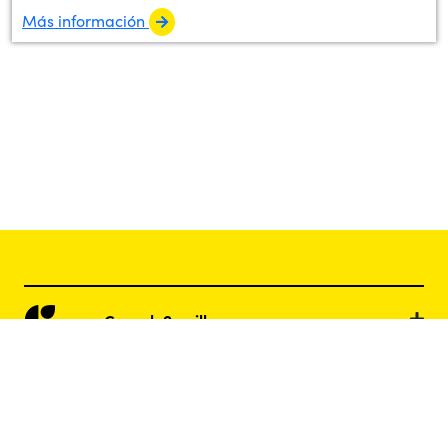
Más información
Guasch Semillas
Zaden Agratecnologías
Napostá Nutrición Animal