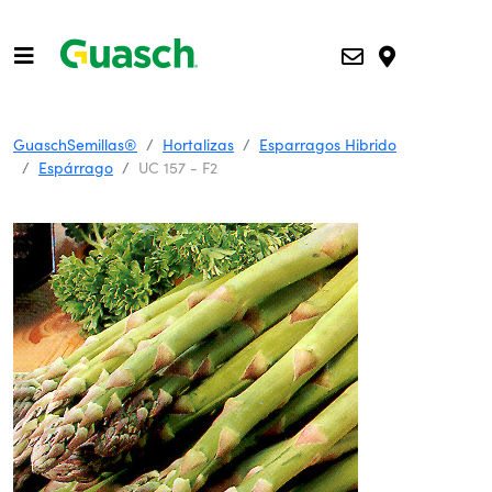
GuaschSemillas®
Hortalizas
Esparragos Hibrido
Espárrago
UC 157 - F2