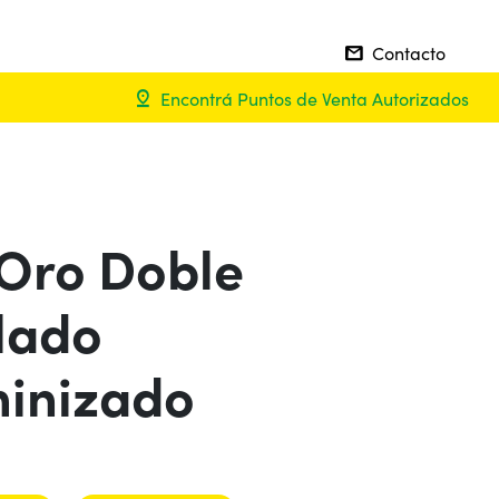
Contacto
mail
Encontrá Puntos de Venta Autorizados
pin_drop
 Oro Doble
lado
minizado