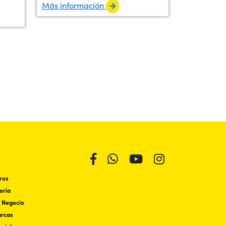
Más información
ros
oria
 Negocio
arcas