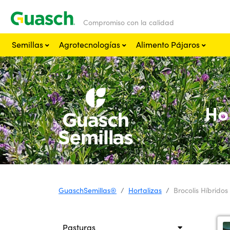
Compromiso con la calidad
Semillas
Agrotecnologías
Alimento Pájaros
Hor
GuaschSemillas®
Hortalizas
Brocolis Híbridos
Pasturas