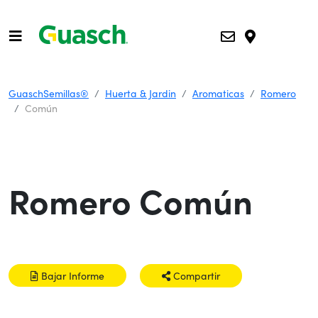
GuaschSemillas®
Huerta & Jardin
Aromaticas
Romero
Común
Romero Común
Bajar Informe
Compartir