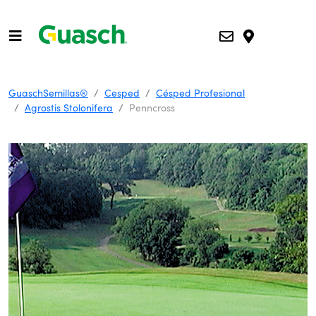
GuaschSemillas®
Cesped
Césped Profesional
Agrostis Stolonifera
Penncross