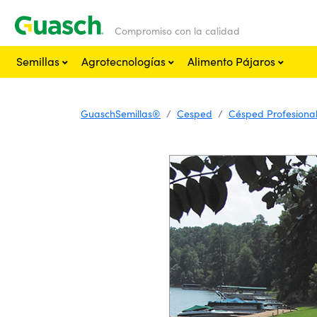
Compromiso con la calidad
Semillas
Agrotecnologías
Alimento Pájaros
GuaschSemillas®
Cesped
Césped Profesiona