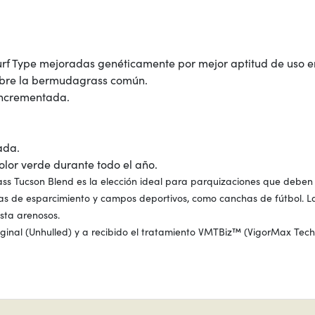
urf Type mejoradas genéticamente por mejor aptitud de uso e
obre la bermudagrass común.
 incrementada.
ada.
olor verde durante todo el año.
s Tucson Blend es la elección ideal para parquizaciones que deben
reas de esparcimiento y campos deportivos, como canchas de fútbol.
asta arenosos.
riginal (Unhulled) y a recibido el tratamiento VMTBiz™ (VigorMax Te