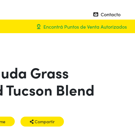
Contacto
mail
Encontrá Puntos de Venta Autorizados
pin_drop
uda Grass
d Tucson Blend
rme
Compartir