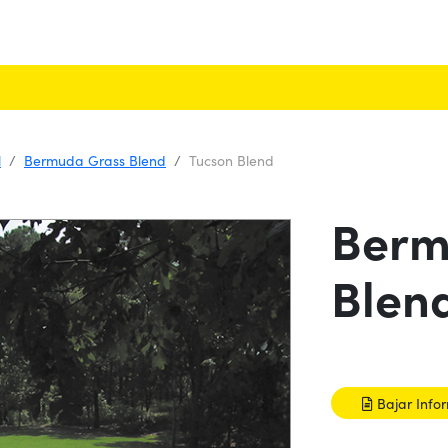
l
Bermuda Grass Blend
Tucson Blend
Berm
Blen
Bajar Info