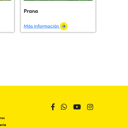
Prana
Más información
ros
oria