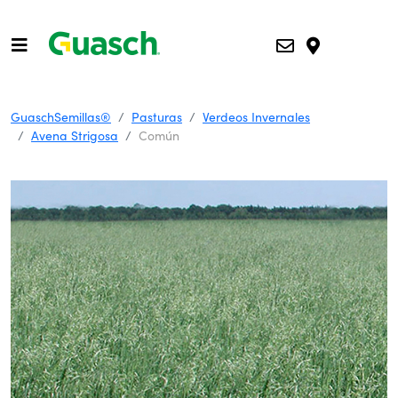
GuaschSemillas®
Pasturas
Verdeos Invernales
Avena Strigosa
Común