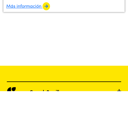
Más información
Guasch Semillas
Zaden Agratecnologías
Napostá Nutrición Animal