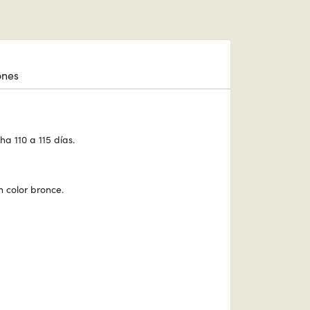
ones
a 110 a 115 días.
n color bronce.