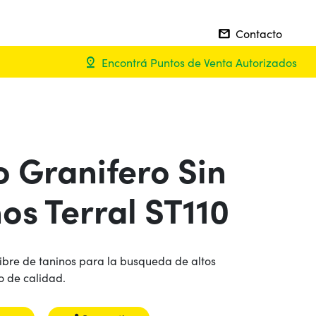
Contacto
mail
Encontrá Puntos de Venta Autorizados
pin_drop
 Granifero Sin
os Terral ST110
libre de taninos para la busqueda de altos
o de calidad.