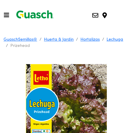
GuaschSemillas®
Huerta & Jardin
Hortalizas
Lechuga
Prizehead