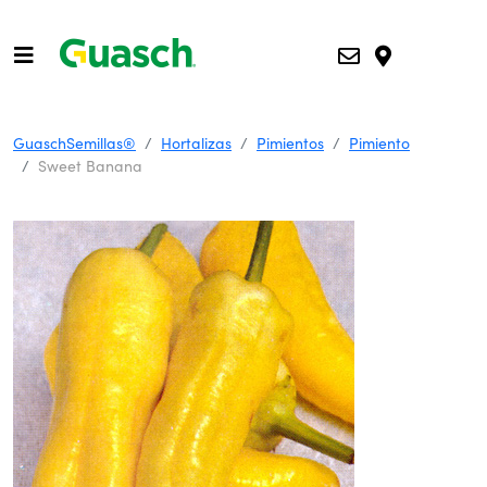
GuaschSemillas®
Hortalizas
Pimientos
Pimiento
Sweet Banana