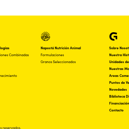
logías
Napostá Nutrición Animal
Sobre Nosot
ciones Combinadas
Formulaciones
Nuestra Hist
Granos Seleccionados
Unidades de
Nuestras M
recimiento
Areas Comer
Puntos de V
Novedades
Biblioteca Di
Financiació
Contacto
s reservados.