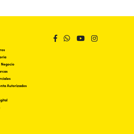
ros
oria
 Negocio
arcas
ciales
enta Autorizados
gital
n